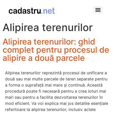
Modificarile in apartament fara autorizatie de construire, o piedica la vanzare
Alipirea terenurilor
Alipirea terenurilor: ghid
complet pentru procesul de
alipire a două parcele
Alipirea terenurilor reprezintă procesul de unificare a
două sau mai multe parcele de teren separate pentru
a forma o suprafață mai mare și continuă. Această
procedură poate fi necesară pentru a crea loturi mai
mari sau pentru a facilita dezvoltarea terenurilor în
mod eficient. Va voi explica mai jos detaliile esențiale
referitoare la alipirea terenurilor, inclusiv actele