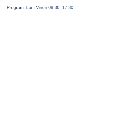
Program: Luni-Vineri 08:30 -17:30
Adrese Utile
Serviciile Noastre
ANCPI
Cadastru si intabulare
apartamente
Urmarire Cerere RGI
Cadastru teren
Aplicatie vizualizare imobile
Cadastru si intabulare casa
Certificat energetic
Expertiza tehnica MLPAT
Politica de confidentialitate si cookie-uri