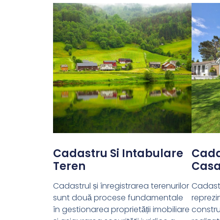
Cadastru Si Intabulare
Cada
Teren
Cas
Cadastrul și înregistrarea terenurilor
Cadastr
sunt două procese fundamentale
reprezi
în gestionarea proprietății imobiliare
constru