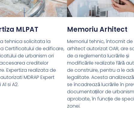
rtiza MLPAT
Memoriu Arhitect
za tehnica solicitata la
Memoriul tehnic, întocmit de
a Certificatului de edificare,
arhitect autorizat OAR, are s
ficatului de urbanism ori
de a reglementa lucrările și
accesarea creditelor
modificările realizate fără aut
re. Expertiza realizata de
de construire, pentru a le ad
i autorizati MDRAP Expert
legalitate. Acesta analizeaz
 A1 si A2.
se încadrează lucrările în pre
documentațiilor de urbanis
aprobate, în funcție de speci
zonei.