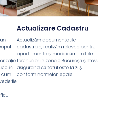
Actualizare Cadastru
 un
Actualizăm documentațiile
copul
cadastrale, realizăm relevee pentru
apartamente și modificăm limitele
orizație
terenurilor în zonele București și Ilfov,
uce în
asigurând că totul este la zi și
ă cum
conform normelor legale.
vederile
m
ficul