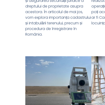
și asigurarea securității juridice a
realiza
dreptului de proprietate asupra
operați
acestora. În articolul de mai jos,
poți a
vom explora importanța cadastrului
ar fi C
și intabulării terenului, precum și
locuinț
procedura de înregistrare în
România.