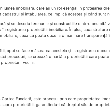
lumea imobiliară, care au un rol esențial în protejarea drept
nt cadastrul și intabularea, ce implică acestea și când sunt 
ară și se descriu terenurile și construcțiile dintr-o anumit
 înregistrarea proprietății imobiliare. În plus, cadastrul a
imobiliare, ceea ce poate duce la o mai mare transparență în 
ții, apoi se face măsurarea acesteia și inregistrarea documen
cestei proceduri, se creează o hartă a proprietății care poate
proprietarii vecini.
Cartea Funciară, este procesul prin care proprietatea imobili
l asupra proprietății, garantându-i că dreptul său de propri