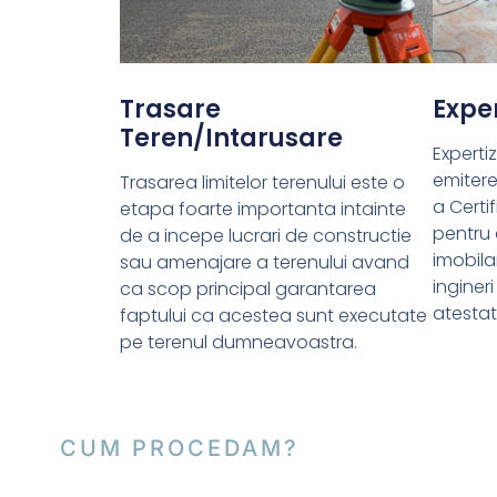
Trasare
Expe
Teren/intarusare
Experti
emitere
Trasarea limitelor terenului este o
a Certi
etapa foarte importanta intainte
pentru 
de a incepe lucrari de constructie
imobila
sau amenajare a terenului avand
inginer
ca scop principal garantarea
atestati
faptului ca acestea sunt executate
pe terenul dumneavoastra.
CUM PROCEDAM?