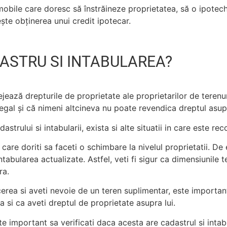
 imobile care doresc să înstrăineze proprietatea, să o ipote
ște obținerea unui credit ipotecar.
ASTRU SI INTABULAREA?
ză drepturile de proprietate ale proprietarilor de terenuri ș
egal și că nimeni altcineva nu poate revendica dreptul asup
astrului si intabularii, exista si alte situatii in care este r
 care doriti sa faceti o schimbare la nivelul proprietatii. De
intabularea actualizate. Astfel, veti fi sigur ca dimensiunile 
ra.
erea si aveti nevoie de un teren suplimentar, este important
a si ca aveti dreptul de proprietate asupra lui.
ste important sa verificati daca acesta are cadastrul si intabu