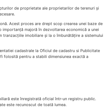
urilor de proprietate ale proprietarilor de terenuri și
necesare.
ă zonă. Acest proces are drept scop crearea unei baze de
re o importanță majoră în dezvoltarea economică a unei
tranzacțiile imobiliare și la o îmbunătățire a sistemului
tatiei cadastrale la Oficiul de cadastru si Publicitate
 fi folosită pentru a stabili dimensiunea exactă a
ară este înregistrată oficial într-un registru public.
etate este recunoscut de toată lumea.