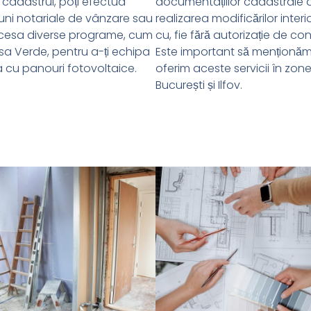
t cadastrul, poți efectua
documentațiilor cadastrale
uni notariale de vânzare sau
realizarea modificărilor interio
ccesa diverse programe, cum
cu, fie fără autorizație de con
asa Verde, pentru a-ți echipa
Este important să menționă
a cu panouri fotovoltaice.
oferim aceste servicii în zone
București și Ilfov.