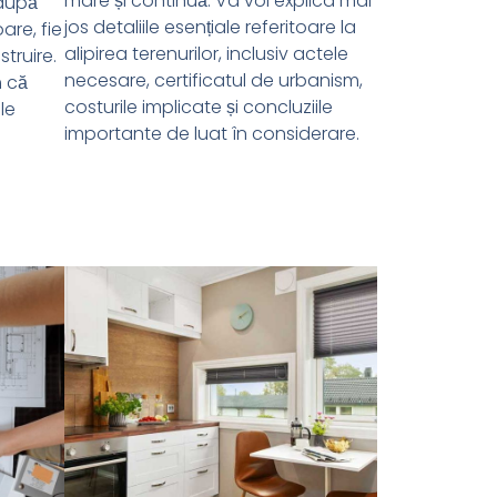
mare și continuă. Va voi explica mai
 după
jos detaliile esențiale referitoare la
are, fie
alipirea terenurilor, inclusiv actele
struire.
necesare, certificatul de urbanism,
m că
costurile implicate și concluziile
le
importante de luat în considerare.