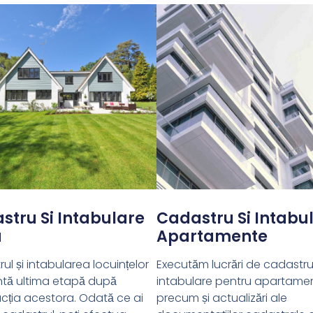
stru Si Intabulare
Cadastru Si Intabu
a
Apartamente
ul și intabularea locuințelor
Executăm lucrări de cadastru
ntă ultima etapă după
intabulare pentru apartame
cția acestora. Odată ce ai
precum și actualizări ale