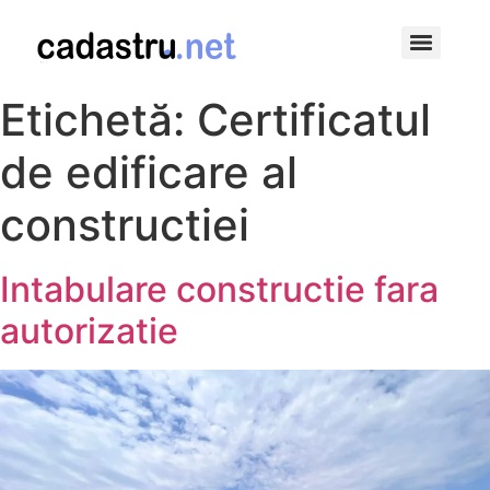
Modificarile in apartament fara autorizatie de construire, o piedica la vanzare
Etichetă:
Certificatul
de edificare al
constructiei
Intabulare constructie fara
autorizatie