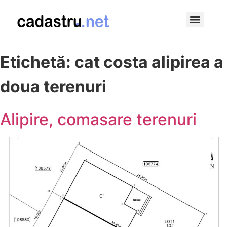
Modificarile in apartament fara autorizatie de construire, o piedica la vanzare
Etichetă:
cat costa alipirea a
doua terenuri
Alipire, comasare terenuri